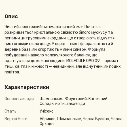
Опис
Чистий, повітряний і мінімалістичний 🌫️✨ Початок
розкривається кристальною свіжістю білого мускусу та
легкими цитрусовими акордами, що створюють відчуття
чистої шкіри після дощу. У серці — ніжні флоральні ноти й
деревна база, які огортають м’яким сяйвом. Формула
побудована навколо молекулярного балансу, що
адаптується до кожної людини. MOLECULE 090.09 — аромат
тиші, світла й ніжності — невидимий, але відчутний, як подих
повітря.
Характеристики
Основні акорди
Шампанське, Фруктовий, Квітковий,
Солодкі ноти, альдегіди
Стать
Унісекс
Верхні Ноти
Абрикос, Шампанське, Чорна Бузина, Чорна
Орхідея