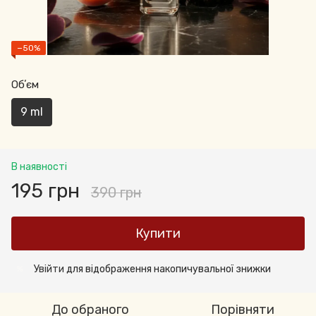
−50%
Обʼєм
9 ml
В наявності
195 грн
390 грн
Купити
Увійти
для відображення накопичувальної знижки
%
До обраного
Порівняти