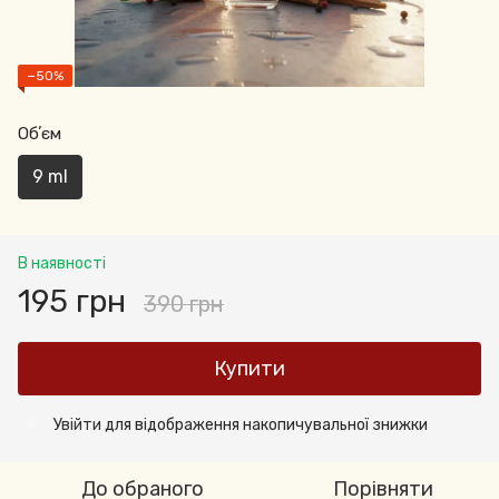
−50%
Обʼєм
9 ml
В наявності
195 грн
390 грн
Купити
Увійти
для відображення накопичувальної знижки
%
До обраного
Порівняти