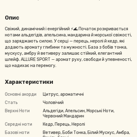
Опис
Свіжий, динамічний і енергійний ⚡️🌊 Початок розкривається
нотами альдегідів, апельсина, мандарина й морської свіжості,
що заряджають силою. У серці — перець, неролі й кедр, які
додають аромату глибини та мужності. База з бобів тонка,
мускусу, амбру й ветиверу залишає стійкий, елегантний
шлейф. ALLURE SPORT — аромат руху, свободи й упевненості,
що надихає на перемогу.
Характеристики
Основні акорди
Цитрус, ароматичні
Стать
Чоловічий
Верхні Ноти
Альдегіди, Апельсин, Морські Ноти,
Червоний Мандарин
Середні ноти
Кедр, Перець, Неролі
Базові ноти
Ветивер, Боби Тонка, Білий Мускус, Амбра,