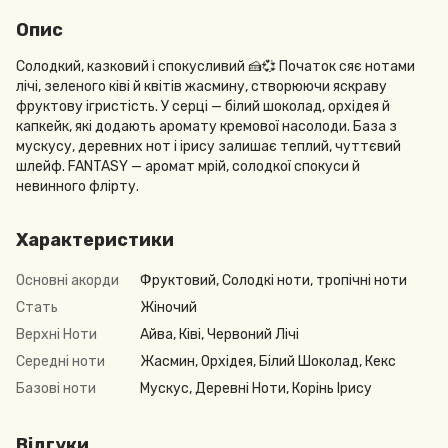
Опис
Солодкий, казковий і спокусливий 🍰💞 Початок сяє нотами
лічі, зеленого ківі й квітів жасмину, створюючи яскраву
фруктову ігристість. У серці — білий шоколад, орхідея й
капкейк, які додають аромату кремової насолоди. База з
мускусу, деревних нот і ірису залишає теплий, чуттєвий
шлейф. FANTASY — аромат мрій, солодкої спокуси й
невинного флірту.
Характеристики
Основні акорди
Фруктовий, Солодкі ноти, тропічні ноти
Стать
Жіночий
Верхні Ноти
Айва, Ківі, Червоний Лічі
Середні ноти
Жасмин, Орхідея, Білий Шоколад, Кекс
Базові ноти
Мускус, Деревні Ноти, Корінь Ірису
Відгуки