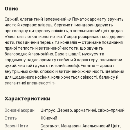
Опис
Свіжий, елегантний і впевнений 🌿 Початок аромату звучить
чисто й яскраво: ялівець, бергамот і мандарин дарують
прохолодну цитрусову свіжість, а апельсиновий цвіт додає
м’якої, світлої квіткової нотки. У серці розкриваються деревні
ноти, гвоздичний перець та конвалія — стримане поєднання
пряної теплоти й витонченої чистоти, що звучить
благородно й гармонійно. База з шавлії, мускусу та
кардамону надає аромату глибини й характеру, залишаючи
сухий, чистий і дуже стильний шлейф. Femme — аромат
внутрішньої сили, спокою й витонченої жіночності. Ідеальний
для щоденного носіння, коли хочеться свіжості, балансу й
елегантної впевненості ✨
Характеристики
Основні акорди
Цитрус, Дерево, ароматичні, свіжо-пряний
Стать
Жіночий
Верхні Ноти
Бергамот, Мандарин, Апельсиновий Цвіт,