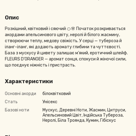
Опис
Розкішний, квітковий і сяючий 🍊🌸 Початок розкривається
акордами апельсинового цвіту, неролі й білого жасмину,
створюючи теплу, медову свіжість. У серці — тубероза й
іланг-іланг, які додають аромату глибини та чуттєвості.
База з мускусу й цивету залишає м’який, еротичний шлейф.
FLEURS D’ORANGER — аромат сонця, спокуси й жіночої сили,
що поєднує ніжність і пристрасть.
Характеристики
Основні акорди
білоквітковий
Стать
Унісекс
Базові ноти
Мускус, Деревні Ноти, Жасмин, Цитруси,
Апельсиновий Цвіт, Індійська Тубероза,
Неролі, Біла Троянда, Кумин, Гібіскус