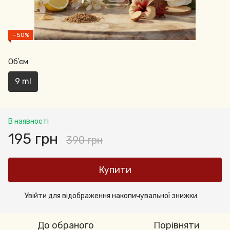
−50%
Обʼєм
9 ml
В наявності
195 грн
390 грн
Купити
Увійти
для відображення накопичувальної знижки
%
До обраного
Порівняти