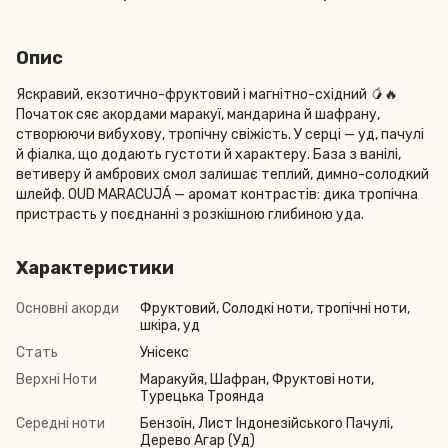
Опис
Яскравий, екзотично-фруктовий і магнітно-східний 🥭🔥
Початок сяє акордами маракуї, мандарина й шафрану,
створюючи вибухову, тропічну свіжість. У серці — уд, пачулі
й фіалка, що додають густоти й характеру. База з ванілі,
ветиверу й амбрових смол залишає теплий, димно-солодкий
шлейф. OUD MARACUJÁ — аромат контрастів: дика тропічна
пристрасть у поєднанні з розкішною глибиною уда.
Характеристики
Основні акорди
Фруктовий, Солодкі ноти, тропічні ноти,
шкіра, уд
Стать
Унісекс
Верхні Ноти
Маракуйя, Шафран, Фруктові ноти,
Турецька Троянда
Середні ноти
Бензоїн, Лист Індонезійського Пачулі,
Дерево Агар (Уд)