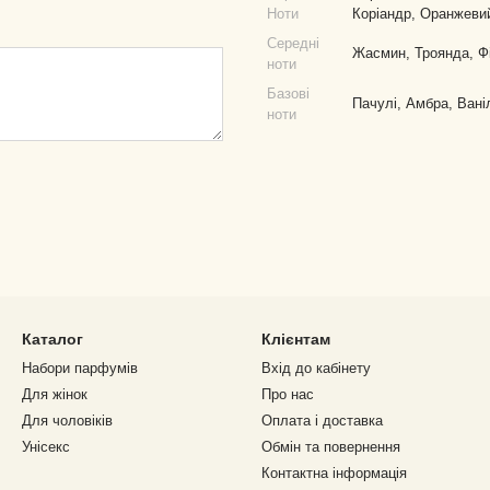
Ноти
Коріандр, Оранжеви
Середні
Жасмин, Троянда, Ф
ноти
Базові
Пачулі, Амбра, Вані
ноти
Каталог
Клієнтам
Набори парфумів
Вхід до кабінету
Для жінок
Про нас
Для чоловіків
Оплата і доставка
Унісекс
Обмін та повернення
Контактна інформація