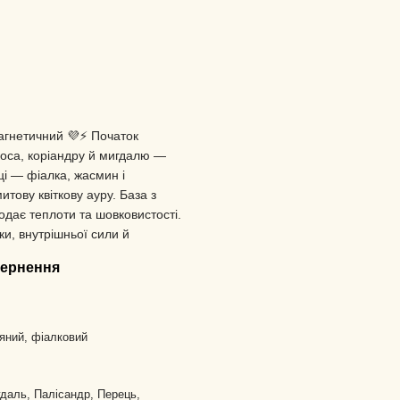
агнетичний 💜⚡️ Початок
оса, коріандру й мигдалю —
ці — фіалка, жасмин і
тову квіткову ауру. База з
додає теплоти та шовковистості.
, внутрішньої сили й
ернення
яний, фіалковий
даль, Палісандр, Перець,