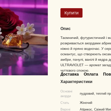
Купити
Опис
Таємничий, футуристичний і м
розкривається акордами абрик
ніжно й пряно водночас. У сер
османтус, що створюють оксами
амбри, пачулі, ванілі й кедра 
ULTRAVIOLET — аромат загадки
чуттєвого спокою.
Доставка
Оплата
Пов
Характеристики
Основні
пудровий, теплий пр
акорди
Стать
Жіночий
Верхні
Абрикос, Свіжий Миг