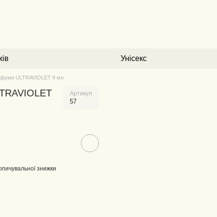
ків
Унісекс
рфуми ULTRAVIOLET 9 мл
LTRAVIOLET
Артикул
57
опичувальної знижки