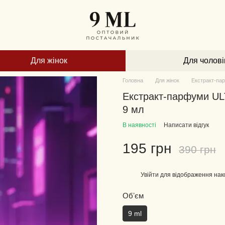
Для жінок
Для чолові
Головна
Для жінок
Екстракт-па
Екстракт-парфуми U
9 мл
В наявності
Написати відгук
195 грн
390 грн
Увійти
для відображення нак
%
Обʼєм
9 ml