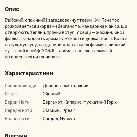
Опис
Глибокий, спокійний і загадково-чуттєвий 🌙✨ Початок
розкривається акордами бергамота, мандарина й аніса, що
створюють теплий, пряний вступ. У серці — жасмин, ірис і
фіалка, які надають аромату м’якості й делікатності. База з
пачулі, мускусу, сандалу, кедра та ванілі формує глибокий,
чуттєвий шлейф. YOHJI — аромат спокою, гармонії й
інтелігентної витонченості.
Характеристики
Основні акорди
Дерево, свіжо-пряний
Стать
Жіночий
Верхні Ноти
Бергамот, Кипарис, Мускатний Горіх
Середні ноти
Жасмин, Фрезія
Базові ноти
Сандал, Мускус
Відгуки